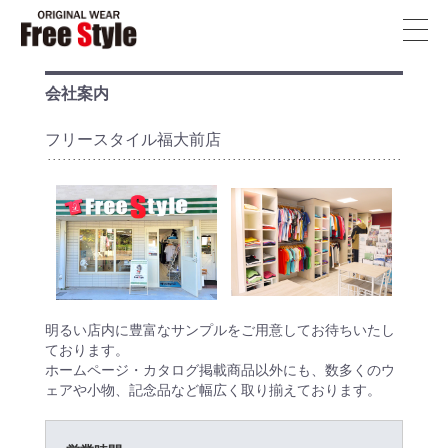
フ
リ
ー
会社案内
ス
フリースタイル福大前店
タ
イ
ル
T
シ
ャ
ツ
明るい店内に豊富なサンプルをご用意してお待ちいたし
ております。
福
ホームページ・カタログ掲載商品以外にも、数多くのウ
岡
ェアや小物、記念品など幅広く取り揃えております。
FreeStyle