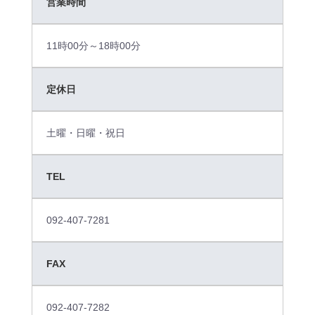
オ
営業時間
リ
ジ
11時00分～18時00分
ナ
ル
定休日
ウ
ェ
土曜・日曜・祝日
ア
デ
TEL
ザ
イ
092-407-7281
ン
自
FAX
動
見
092-407-7282