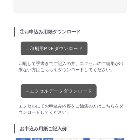
オ
リ
ジ
ナ
①お申込み用紙ダウンロード
ル
ウ
→印刷用PDFダウンロード
ェ
印刷して手書きでご記入の方、エクセルのご編集が出
ア
来ない方はこちらをダウンロードしてください。
デ
ザ
→エクセルデータダウンロード
イ
ン
エクセルにてお申込み内容をご編集の方はこちらをダ
自
ウンロードしてください。
動
お申込み用紙ご記入例
見