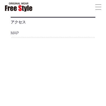
フ
リ
ー
アクセス
ス
MAP
タ
イ
ル
T
シ
ャ
ツ
福
岡
FreeStyle