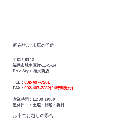
オ
リ
ジ
ナ
ル
ウ
所在地/ご来店の予約
ェ
ア
〒814-0142
福岡市城南区片江5-5-14
デ
Free Style 福大前店
ザ
TEL
：
092-407-7281
イ
FAX
：
092-407-7282(24時間受付)
ン
営業時間：11:00-18:00
自
定休日 ：土曜・日曜・祝日
動
お車でお越しの場合
見