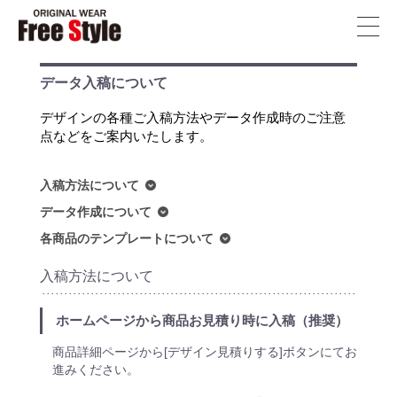
フ
リ
ー
データ入稿について
ス
デザインの各種ご入稿方法やデータ作成時のご注意
タ
点などをご案内いたします。
イ
ル
入稿方法について
T
データ作成について
シ
各商品のテンプレートについて
ャ
入稿方法について
ツ
福
ホームページから商品お見積り時に入稿（推奨）
岡
商品詳細ページから[デザイン見積りする]ボタンにてお
FreeStyle
進みください。