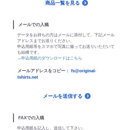
オ
商品一覧を見る
リ
ジ
メールでの入稿
ナ
ル
データをお持ちの方はメールに添付して、下記メール
アドレスまでお送りください。
ウ
申込用紙等をスマホで写真に撮ってお送りいただいて
ェ
も結構です。
→申込用紙のダウンロードはこちら
ア
デ
メールアドレスをコピー：
fs@original-
tshirts.net
ザ
イ
ン
メールを送信する
自
動
FAXでの入稿
見
申込用紙を記入し、送信して下さい。