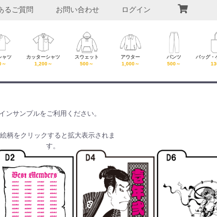
あるご質問
お問い合わせ
ログイン
シャツ
カッターシャツ
スウェット
アウター
パンツ
バッグ・
0～
1,200～
500～
1,000～
500～
1
インサンプルをご利用ください。
絵柄をクリックすると拡大表示されま
す。