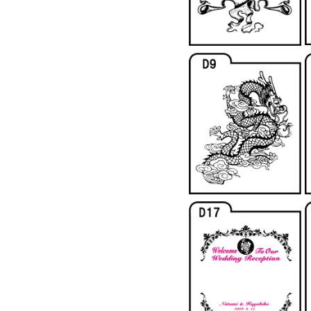
岡
FreeStyle
オ
リ
ジ
ナ
ル
ウ
ェ
ア
デ
ザ
イ
ン
自