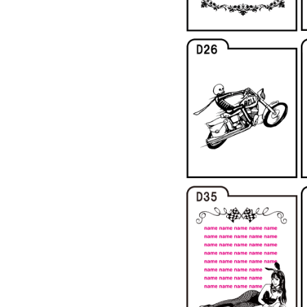
動
見
積