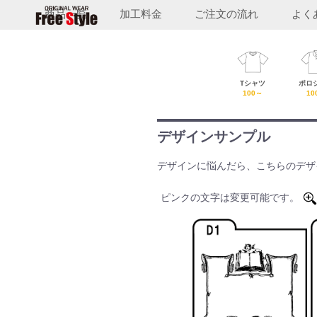
商品一覧
加工料金
ご注文の流れ
よく
フ
Tシャツ
ポロ
リ
100～
10
ー
ス
デザインサンプル
タ
デザインに悩んだら、こちらのデザ
イ
ル
ピンクの文字は変更可能です。
T
シ
ャ
ツ
福