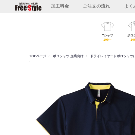
商品一覧
加工料金
ご注文の流れ
よく
フ
Tシャツ
ポロ
リ
100～
10
ー
ス
TOPページ
ポロシャツ
企業向け
ドライレイヤードポロシャツ(
タ
イ
ル
T
シ
ャ
ツ
福