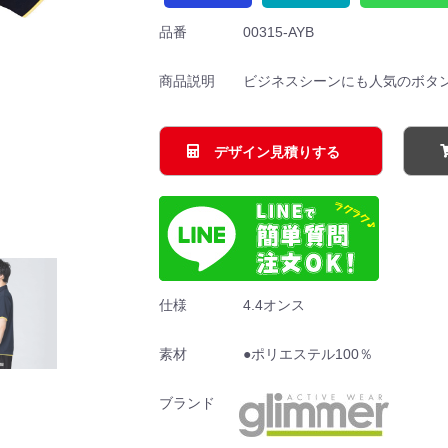
品番
00315-AYB
商品説明
ビジネスシーンにも人気のボタ
デザイン見積りする
仕様
4.4オンス
素材
●ポリエステル100％
ブランド