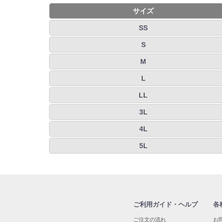
サイズ
SS
S
M
L
LL
3L
4L
5L
ご利用ガイド・ヘルプ
各
ご注文の流れ
お