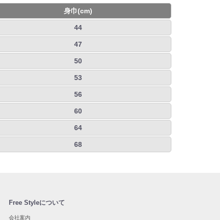
身巾(cm)
44
47
50
53
56
60
64
68
Free Styleについて
会社案内