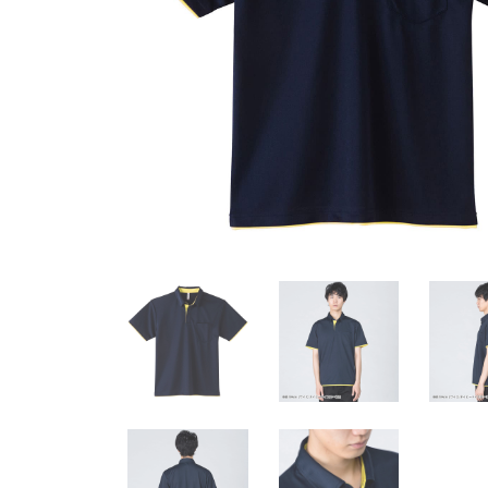
岡
FreeStyle
オ
リ
ジ
ナ
ル
ウ
ェ
ア
デ
ザ
イ
ン
自