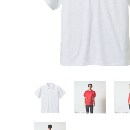
岡
FreeStyle
オ
リ
ジ
ナ
ル
ウ
ェ
ア
デ
ザ
イ
ン
自