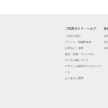
ご利用ガイド・ヘルプ
各
ご注文の流れ
お
プリント・刺繍料金表
大
お支払い・送料
L
返品・交換・キャンセル
データ入稿について
デザイン入稿用ダウンロードペ
ージ
よくあるご質問