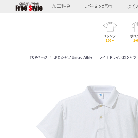
商品一覧
加工料金
ご注文の流れ
よく
フ
Tシャツ
ポロ
リ
100～
10
ー
ス
TOPページ
ポロシャツ
United Athle
ライトドライポロシャツ
タ
イ
ル
T
シ
ャ
ツ
福