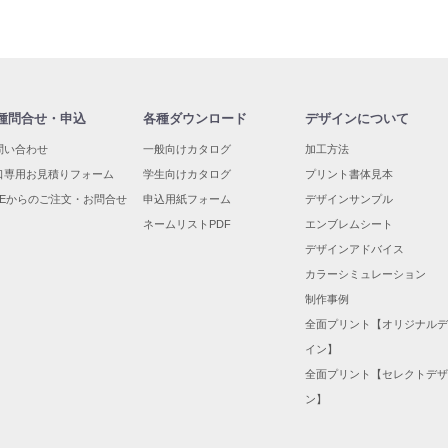
種問合せ・申込
各種ダウンロード
デザインについて
問い合わせ
一般向けカタログ
加工方法
口専用お見積りフォーム
学生向けカタログ
プリント書体見本
INEからのご注文・お問合せ
申込用紙フォーム
デザインサンプル
ネームリストPDF
エンブレムシート
デザインアドバイス
カラーシミュレーション
制作事例
全面プリント【オリジナルデ
イン】
全面プリント【セレクトデザ
ン】