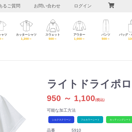
あるご質問
お問い合わせ
ログイン
シャツ
カッターシャツ
スウェット
アウター
パンツ
バッグ・
0～
1,200～
500～
1,000～
500～
1
ライトドライポロ
950 ～ 1,100
(税込)
可能な加工方法
シルクスクリーン
フルカラーシート
カッティングシート
品番
5910