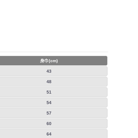
身巾(cm)
43
48
51
54
57
60
64