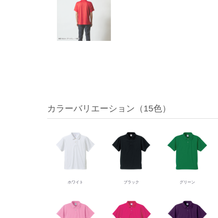
動
見
積
カラーバリエーション（15色）
ホワイト
ブラック
グリーン