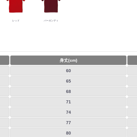
レッド
バーガンディ
身丈(cm)
60
65
68
71
74
77
80