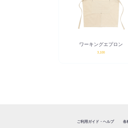
岡
FreeStyle
オ
リ
ジ
ナ
ワーキングエプロン
ル
3,100
ウ
ェ
ア
デ
ザ
イ
ン
自
ご利用ガイド・ヘルプ
各