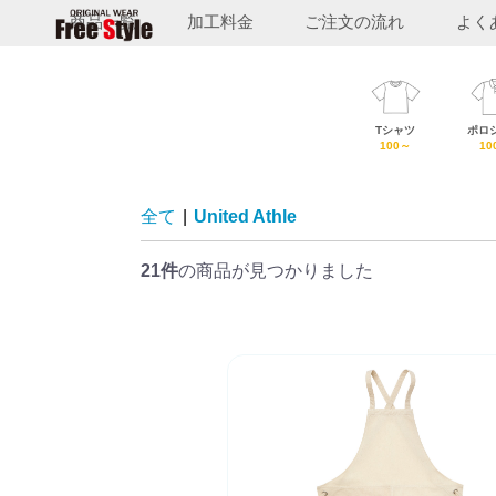
商品一覧
加工料金
ご注文の流れ
よく
フ
Tシャツ
ポロ
リ
100～
10
ー
ス
全て
|
United Athle
タ
イ
21件
の商品が見つかりました
ル
T
シ
ャ
ツ
福